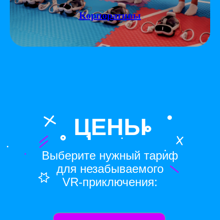
Корпоративы
ЦЕНЫ
Выберите нужный тариф
для незабываемого
VR-приключения: