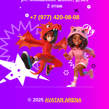
2 этаж
+7 (977) 420-08-08
© 2025
AVATAR ARENA