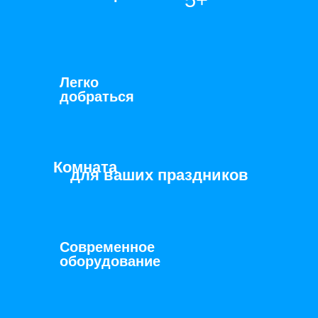
5+
Легко
добраться
Комната
для ваших праздников
Современное
оборудование