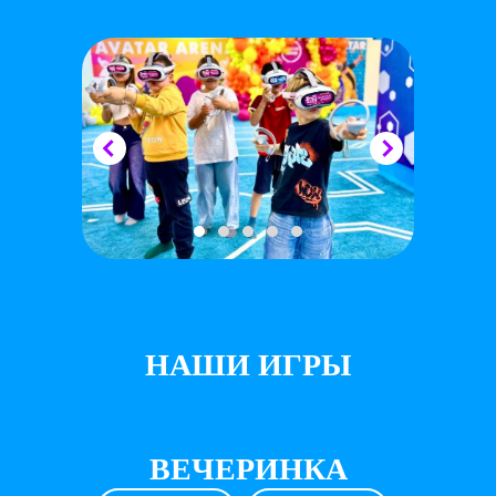
НАШИ ИГРЫ
ВЕЧЕРИНКА