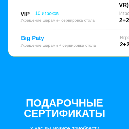
ПОДАРОЧНЫЕ
СЕРТИФИКАТЫ
У нас вы можете приобрести