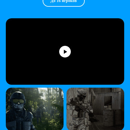
До 16 игроков